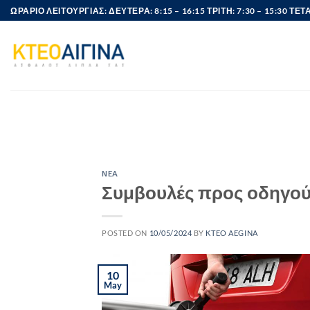
Skip
ΩΡΑΡΙΟ ΛΕΙΤΟΥΡΓΙΑΣ: ΔΕΥΤΕΡΑ: 8:15 – 16:15 ΤΡΙΤΗ: 7:30 – 15:30 ΤΕΤΑ
to
content
ΝEA
Συμβουλές προς οδηγού
POSTED ON
10/05/2024
BY
KTEO AEGINA
10
May